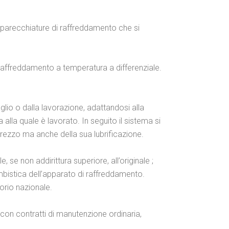
pparecchiature di raffreddamento che si
 raffreddamento a temperatura a differenziale.
glio o dalla lavorazione, adattandosi alla
lla quale è lavorato. In seguito il sistema si
trezzo ma anche della sua lubrificazione.
e, se non addirittura superiore, all’originale ;
cambistica dell’apparato di raffreddamento.
torio nazionale.
r con contratti di manutenzione ordinaria,