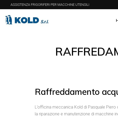
ASSISTENZA FRIGORIFERI PER MACCHINE UTENSILI
RAFFREDAM
Raffreddamento acqu
L’officina meccanica Kold di Pasquale Piero op
la riparazione e manutenzione di macchine indu