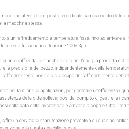
le macchine utensili ha imposto un radicale cambiamento delle a
ella macchina stessa.
nto a un raffreddamento a temperatura fissa, fino ad arrivare al
ffreddamento funzionano a tensione 200v 3ph.
in quanto raffredda la macchina solo per l’energia prodotta dal ta
re la precisione del pezzo, indipendentemente dalla temperatura a
 di raffreddamento non solo si occupa del raffreddamento dell’at
estati nei tanti anni di applicazioni, per garantire un’efficienza ugual
di assistenza della ditta sollevandosi dal compito di gestire la ri
i dalla data della lavorazione e arrivano a coprire tutto il terri
a, offre un servizio di manutenzione preventiva su qualsiasi chille
evenzione e la durata dei chiller stessi.