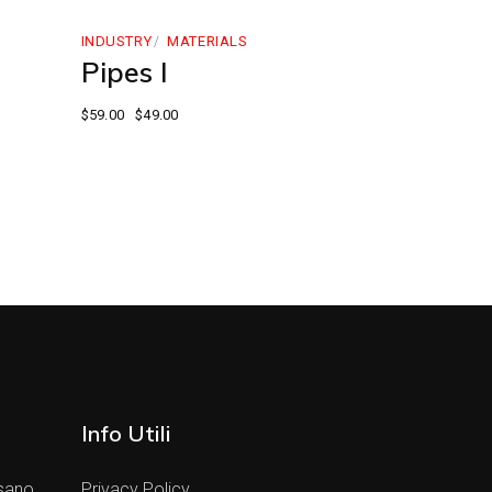
INDUSTRY
MATERIALS
Pipes I
$
59.00
$
49.00
Info Utili
sano
Privacy Policy