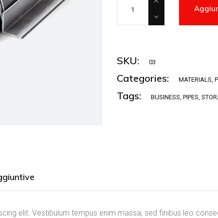
Aggiun
SKU:
03
Categories:
MATERIALS
,
Tags:
BUSINESS
,
PIPES
,
STOR
ggiuntive
cing elit. Vestibulum tempus enim massa, sed finibus leo consect