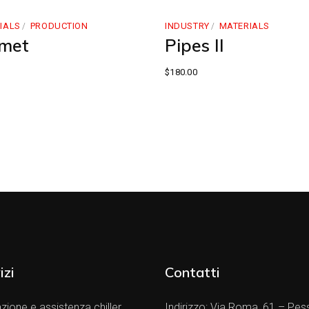
IALS
PRODUCTION
INDUSTRY
MATERIALS
met
Pipes II
$
180.00
izi
Contatti
zione e assistenza chiller
Indirizzo:
Via Roma, 61 – Pes