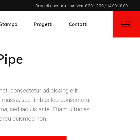
Orari di apertura:
Lun-Ven: 8.30-12.30 / 14.00-18.00
Stampa
Progetti
Contatti
Pipe
t, consectetur adipiscing elit.
massa, sed finibus leo consectetur
na, sed iaculis ante. Etiam ultricies
 arcu euismod non.