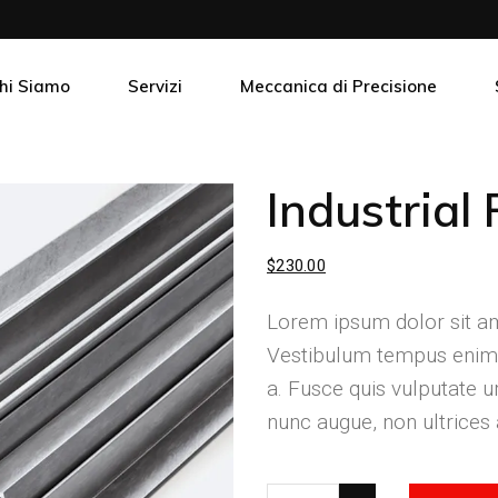
Riparazione e assistenza chiller
Impianti raffreddamento acqua
hi Siamo
Servizi
Meccanica di Precisione
Riparazione AKZ Daikin
Riparazione e assistenza chiller
Industrial 
Impianti raffreddamento acqua
Riparazione AKZ Daikin
$
230.00
Lorem ipsum dolor sit ame
Vestibulum tempus enim 
a. Fusce quis vulputate ur
nunc augue, non ultrices