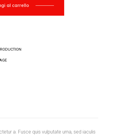
gi al carrello
PRODUCTION
AGE
etur a. Fusce quis vulputate urna, sed iaculis