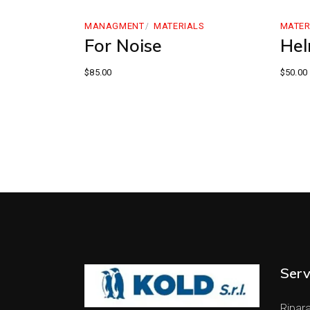
MANAGMENT
MATERIALS
MATER
For Noise
Hel
$
85.00
$
50.00
Serv
Ripara