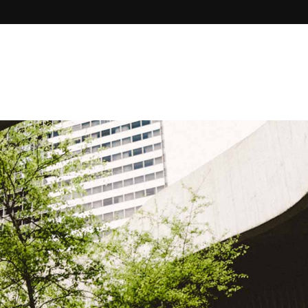
Riparazione e assistenza chiller
Impianti raffreddamento acqua
hi Siamo
Servizi
Meccanica di Precisione
Riparazione AKZ Daikin
Riparazione e assistenza chiller
Impianti raffreddamento acqua
Riparazione AKZ Daikin