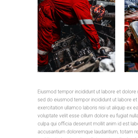
Eiusmod tempor incididunt ut labore et dolore 
sed do eiusmod tempor incididunt ut labore et
exercitation ullamco laboris nisi ut aliquip ex
voluptate velit esse cillum dolore eu fugiat nul
culpa qui officia deserunt mollit anim id est l
accusantium doloremque laudantium, totam rem 