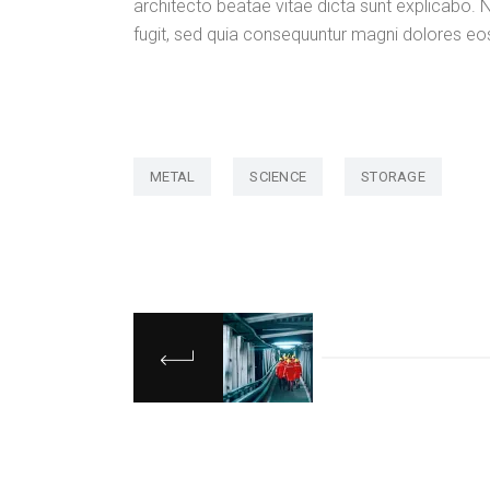
architecto beatae vitae dicta sunt explicabo.
fugit, sed quia consequuntur magni dolores eo
METAL
SCIENCE
STORAGE