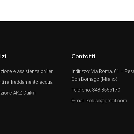
izi
Contatti
zione e assistenza chiller
Indirizzo:
Via Roma, 61 – Pes
Con Bornago (Milano)
nti raffreddamento acqua
Telefono:
348 8565170
azione AKZ Daikin
E-mail:
koldsrl@gmail.com