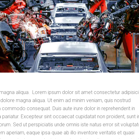
magna aliqua. Lorem ipsum dolor sit amet consectetur adipisicin
 dolore magna aliqua. Ut enim ad minim veniam, quis nostrud
 ea commodo consequat. Duis aute irure dolor in reprehenderit in
la pariatur. Excepteur sint occaecat cupidatat non proident, sunt i
aborum. Sed ut perspiciatis unde omnis iste natus error sit volupt
aperiam, eaque ipsa quae ab illo inventore veritatis et quasi