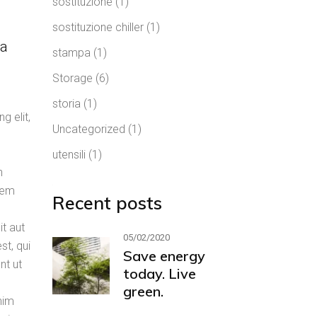
sostituzione
(1)
sostituzione chiller
(1)
 a
stampa
(1)
Storage
(6)
storia
(1)
g elit,
Uncategorized
(1)
utensili
(1)
n
atem
Recent posts
t aut
05/02/2020
st, qui
Save energy
nt ut
today. Live
green.
nim