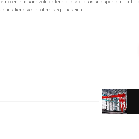
 Nemo enim ipsam voluptatem quia voluptas sit aspernatur aut odi
s qui ratione voluptatem sequi nesciunt.