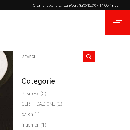
Orari di apertura:
Lun-Ven: 8.30-12.30 / 14.00-18.00
Stampa
Progetti
Contatti
Categorie
Business
(3)
CERTIFCAZIONE
(2)
daikin
(1)
frigoriferi
(1)