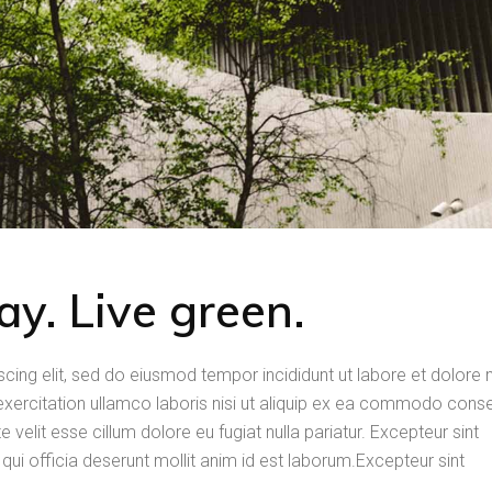
y. Live green.
scing elit, sed do eiusmod tempor incididunt ut labore et dolor
exercitation ullamco laboris nisi ut aliquip ex ea commodo cons
e velit esse cillum dolore eu fugiat nulla pariatur. Excepteur sint
qui officia deserunt mollit anim id est laborum.Excepteur sint