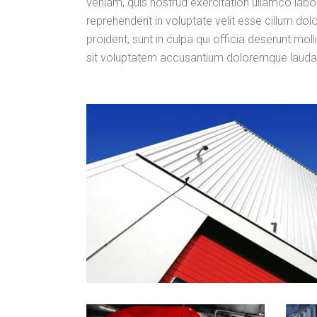
veniam, quis nostrud exercitation ullamco labor
reprehenderit in voluptate velit esse cillum dol
proident, sunt in culpa qui officia deserunt mol
sit voluptatem accusantium doloremque lauda