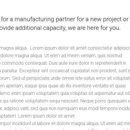
for a manufacturing partner for a new project or
ovide additional capacity, we are here for you.
magna aliqua. Lorem ipsum dolor sit amet consectetur adipisicin
 dolore magna aliqua. Ut enim ad minim veniam, quis nostrud
 ea commodo consequat. Duis aute irure dolor in reprehenderit in
la pariatur. Excepteur sint occaecat cupidatat non proident, sunt i
aborum. Sed ut perspiciatis unde omnis iste natus error sit volupt
aperiam, eaque ipsa quae ab illo inventore veritatis et quasi
 Nemo enim ipsam voluptatem quia voluptas sit aspernatur aut odi
s qui ratione voluptatem sequi nesciunt. Neque porro quisquam e
, adipisci velit, sed quia non numquam eius modi tempora incidu
uptatem. Lorem ipsum dolor sit amet.
empor incididunt ut labore et dolore magna aliqua. Ut enim ad mi