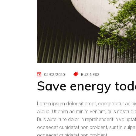
05/02/2020
BUSINESS
Save energy toda
Lorem ipsum dolor sit amet, consectetur adipi
aliqua. Ut enim ad minim veniam, quis nostrud 
Duis aute irure dolor in reprehenderit in voluptat
occaecat cupidatat non proident, sunt in culpa 
occaecat cupidatat non proident.