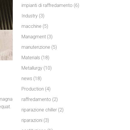
impianti di raffredamento
(6)
Industry
(3)
macchine
(5)
Managment
(3)
manutenzione
(5)
Materials
(18)
Metallurgy
(10)
news
(18)
Production
(4)
e magna
raffredamento
(2)
equat.
riparazione chiller
(2)
riparazioni
(3)