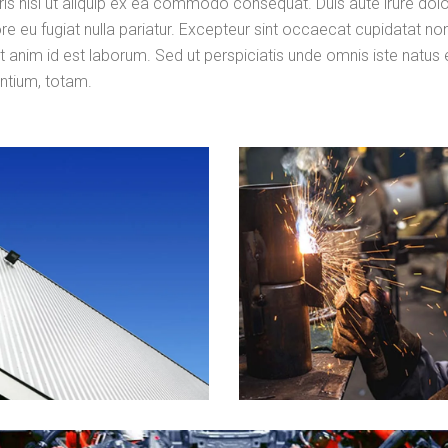
is nisi ut aliquip ex ea commodo consequat. Duis aute irure dolo
ore eu fugiat nulla pariatur. Excepteur sint occaecat cupidatat no
lit anim id est laborum. Sed ut perspiciatis unde omnis iste natus 
ntium, totam.