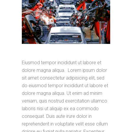
Eiusmod tempor incididunt ut labore et
dolore magna aliqua. Lorem ipsum dolor
sit amet consectetur adipisicing elit, sed
do eiusmod tempor incididunt ut labore et
dolore magna aliqua. Ut enim ad minim
veniam, quis nostrud exercitation ullamco
laboris nisi ut aliquip ex ea commodo
consequat. Duis aute irure dolor in
reprehenderit in voluptate velit esse cillum
dolore eu fugiat nulla pariatur. Excepteur