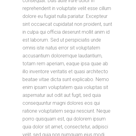
consequat. Duis aute irure dolor in
reprehenderit in voluptate velit esse cillum
dolore eu fugiat nulla pariatur. Excepteur
sint occaecat cupidatat non proident, sunt
in culpa qui officia deserunt mollit anim id
est laborum. Sed ut perspiciatis unde
omnis iste natus error sit voluptatem
accusantium doloremque laudantium,
totam rem aperiam, eaque ipsa quae ab
illo inventore veritatis et quasi architecto
beatae vitae dicta sunt explicabo. Nemo
enim ipsam voluptatem quia voluptas sit
aspernatur aut odit aut fugit, sed quia
consequuntur magni dolores eos qui
ratione voluptatem sequi nesciunt. Neque
porro quisquam est, qui dolorem ipsum
quia dolor sit amet, consectetur, adipisci
velit, sed quia non numquam eius modi