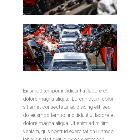
Eiusmod tempor incididunt ut labore et
dolore magna aliqua. Lorem ipsum dolor
sit amet consectetur adipisicing elit, sed
do eiusmod tempor incididunt ut labore et
dolore magna aliqua. Ut enim ad minim
veniam, quis nostrud exercitation ullamco
laboris nisi ut aliquip ex ea commodo