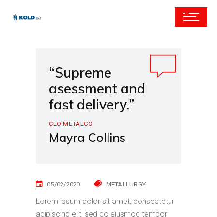
“Supreme
asessment and
fast delivery.”
CEO METALCO
Mayra Collins
05/02/2020
METALLURGY
Lorem ipsum dolor sit amet, consectetur
adipiscing elit, sed do eiusmod tempor