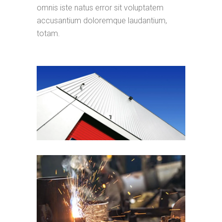
omnis iste natus error sit voluptatem
accusantium doloremque laudantium,
totam.