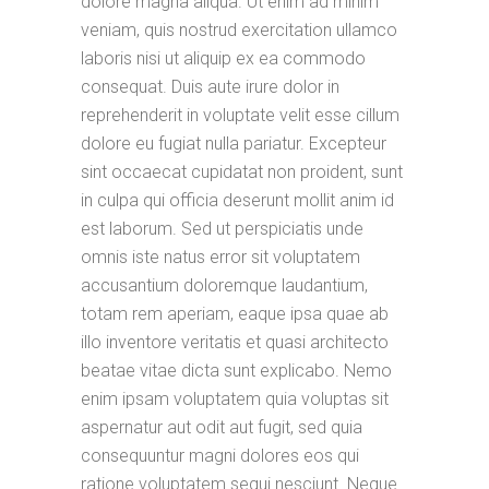
dolore magna aliqua. Ut enim ad minim
veniam, quis nostrud exercitation ullamco
laboris nisi ut aliquip ex ea commodo
consequat. Duis aute irure dolor in
reprehenderit in voluptate velit esse cillum
dolore eu fugiat nulla pariatur. Excepteur
sint occaecat cupidatat non proident, sunt
in culpa qui officia deserunt mollit anim id
est laborum. Sed ut perspiciatis unde
omnis iste natus error sit voluptatem
accusantium doloremque laudantium,
totam rem aperiam, eaque ipsa quae ab
illo inventore veritatis et quasi architecto
beatae vitae dicta sunt explicabo. Nemo
enim ipsam voluptatem quia voluptas sit
aspernatur aut odit aut fugit, sed quia
consequuntur magni dolores eos qui
ratione voluptatem sequi nesciunt. Neque