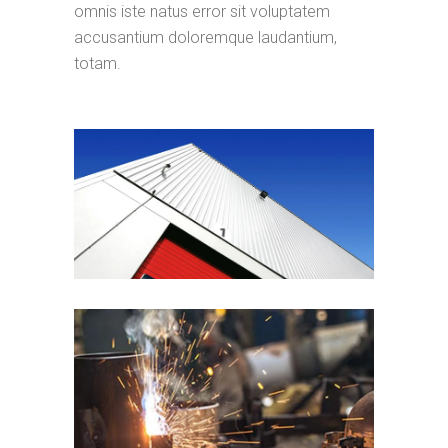
omnis iste natus error sit voluptatem
accusantium doloremque laudantium,
totam.