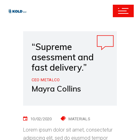
“Supreme
asessment and
fast delivery.”
CEO METALCO
Mayra Collins
10/02/2020
MATERIALS
Lorem ipsum dolor sit amet, consectetur
adipiscing elit, sed do eiusmod tempor