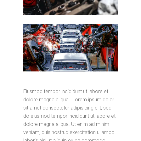
Eiusmod tempor incididunt ut labore et
dolore magna aliqua. Lorem ipsum dolor
sit amet consectetur adipisicing elit, sed
do eiusmod tempor incididunt ut labore et
dolore magna aliqua. Ut enim ad minim
veniam, quis nostrud exercitation ullamco
laboris nisi ut aliquip ex ea commodo