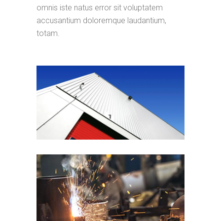
omnis iste natus error sit voluptatem
accusantium doloremque laudantium,
totam.