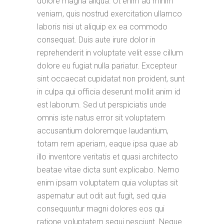
dolore magna aliqua. Ut enim ad minim
veniam, quis nostrud exercitation ullamco
laboris nisi ut aliquip ex ea commodo
consequat. Duis aute irure dolor in
reprehenderit in voluptate velit esse cillum
dolore eu fugiat nulla pariatur. Excepteur
sint occaecat cupidatat non proident, sunt
in culpa qui officia deserunt mollit anim id
est laborum. Sed ut perspiciatis unde
omnis iste natus error sit voluptatem
accusantium doloremque laudantium,
totam rem aperiam, eaque ipsa quae ab
illo inventore veritatis et quasi architecto
beatae vitae dicta sunt explicabo. Nemo
enim ipsam voluptatem quia voluptas sit
aspernatur aut odit aut fugit, sed quia
consequuntur magni dolores eos qui
ratione voluptatem sequi nesciunt. Neque