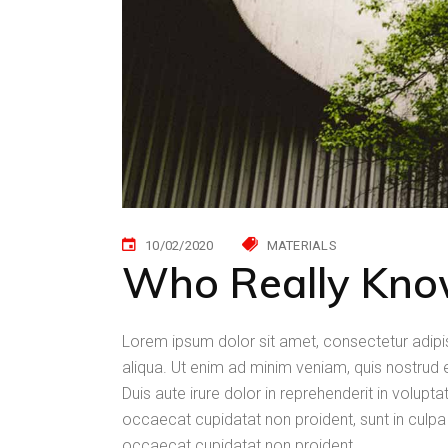
10/02/2020
MATERIALS
Who Really Kno
Lorem ipsum dolor sit amet, consectetur adipi
aliqua. Ut enim ad minim veniam, quis nostrud 
Duis aute irure dolor in reprehenderit in voluptat
occaecat cupidatat non proident, sunt in culpa 
occaecat cupidatat non proident.