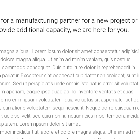
for a manufacturing partner for a new project or
ovide additional capacity, we are here for you.
magna aliqua. Lorem ipsum dolor sit amet consectetur adipisicin
 dolore magna aliqua. Ut enim ad minim veniam, quis nostrud
 ea commodo consequat. Duis aute irure dolor in reprehenderit in
la pariatur. Excepteur sint occaecat cupidatat non proident, sunt i
aborum. Sed ut perspiciatis unde omnis iste natus error sit volupt
aperiam, eaque ipsa quae ab illo inventore veritatis et quasi
 Nemo enim ipsam voluptatem quia voluptas sit aspernatur aut odi
s qui ratione voluptatem sequi nesciunt. Neque porro quisquam e
, adipisci velit, sed quia non numquam eius modi tempora incidu
uptatem. Lorem ipsum dolor sit amet.
empor incididunt ut labore et dolore magna aliqua. Ut enim ad mi