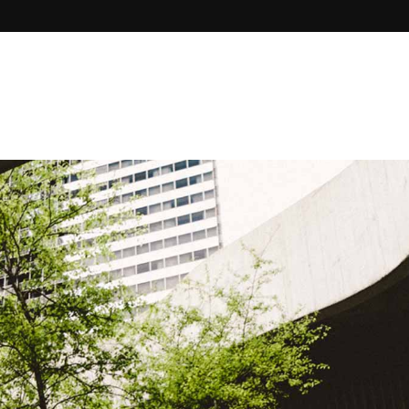
Riparazione e assistenza chiller
Impianti raffreddamento acqua
hi Siamo
Servizi
Meccanica di Precisione
Riparazione AKZ Daikin
Riparazione e assistenza chiller
Impianti raffreddamento acqua
Riparazione AKZ Daikin