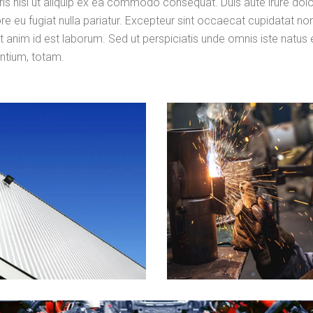
is nisi ut aliquip ex ea commodo consequat. Duis aute irure dolo
ore eu fugiat nulla pariatur. Excepteur sint occaecat cupidatat no
lit anim id est laborum. Sed ut perspiciatis unde omnis iste natus 
ntium, totam.