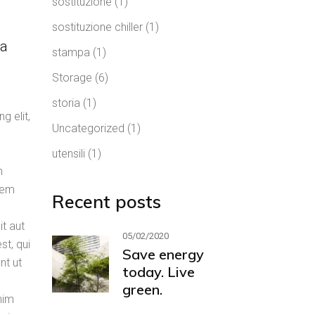
sostituzione
(1)
sostituzione chiller
(1)
 a
stampa
(1)
Storage
(6)
storia
(1)
g elit,
Uncategorized
(1)
utensili
(1)
n
atem
Recent posts
t aut
05/02/2020
st, qui
Save energy
nt ut
today. Live
green.
nim