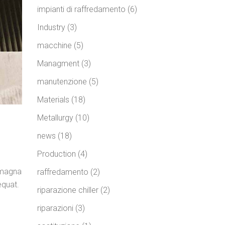
impianti di raffredamento
(6)
Industry
(3)
macchine
(5)
Managment
(3)
manutenzione
(5)
Materials
(18)
Metallurgy
(10)
news
(18)
Production
(4)
e magna
raffredamento
(2)
equat.
riparazione chiller
(2)
riparazioni
(3)