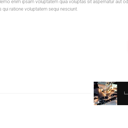
 Nemo enim ipsam voluptatem quia voluptas sit aspernatur aut odi
s qui ratione voluptatem sequi nesciunt.