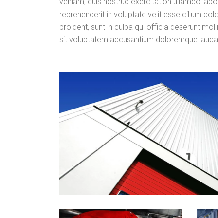
veniam, quis nostrud exercitation ullamco labor
reprehenderit in voluptate velit esse cillum dol
proident, sunt in culpa qui officia deserunt mol
sit voluptatem accusantium doloremque lauda