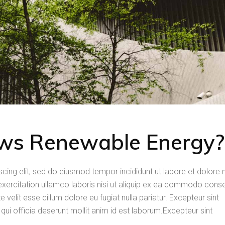
ws Renewable Energy?
scing elit, sed do eiusmod tempor incididunt ut labore et dolor
exercitation ullamco laboris nisi ut aliquip ex ea commodo cons
e velit esse cillum dolore eu fugiat nulla pariatur. Excepteur sint
qui officia deserunt mollit anim id est laborum.Excepteur sint