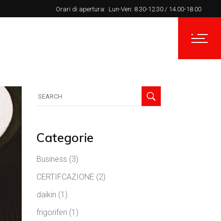
Orari di apertura:
Lun-Ven: 8.30-12.30 / 14.00-18.00
Stampa
Progetti
Contatti
Categorie
Business
(3)
CERTIFCAZIONE
(2)
daikin
(1)
frigoriferi
(1)