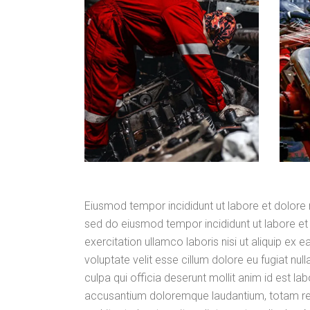
Eiusmod tempor incididunt ut labore et dolore 
sed do eiusmod tempor incididunt ut labore et
exercitation ullamco laboris nisi ut aliquip ex
voluptate velit esse cillum dolore eu fugiat nul
culpa qui officia deserunt mollit anim id est l
accusantium doloremque laudantium, totam rem 