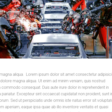
magna aliqua. Lorem ipsum dolor sit amet consectetur adipisicin
 dolore magna aliqua. Ut enim ad minim veniam, quis nostrud
 ea commodo consequat. Duis aute irure dolor in reprehenderit in
la pariatur. Excepteur sint occaecat cupidatat non proident, sunt i
aborum. Sed ut perspiciatis unde omnis iste natus error sit volupt
aperiam, eaque ipsa quae ab illo inventore veritatis et quasi