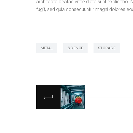
architecto beatae vitae dicta sunt explicabo.
fugit, sed quia consequuntur magni dolores eo
METAL
SCIENCE
STORAGE